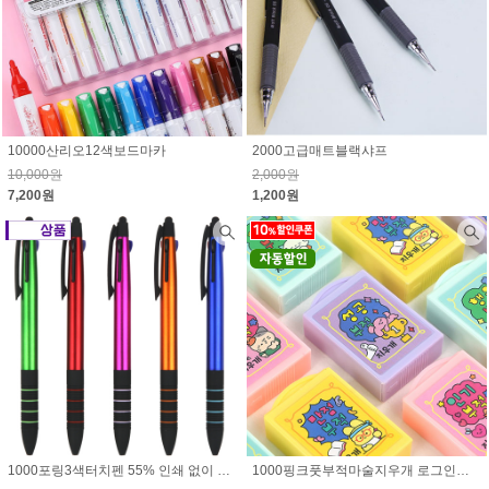
10000산리오12색보드마카
2000고급매트블랙샤프
10,000원
2,000원
7,200원
1,200원
1000포링3색터치펜 55% 인쇄 없이 주문가능
1000핑크풋부적마술지우개 로그인시 10% 할인된 가격