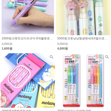
2000핑크풋쪼꼬미피규어 8색볼펜로그인시 15% 할인된 가격
5000핑크풋냥냥형광펜세트6컬러로그인시 20% 할인된 가격
2,000원
5,000원
1,600원
4,000원
2000몰랑8본연필세트
2000지워지는듀얼형광펜