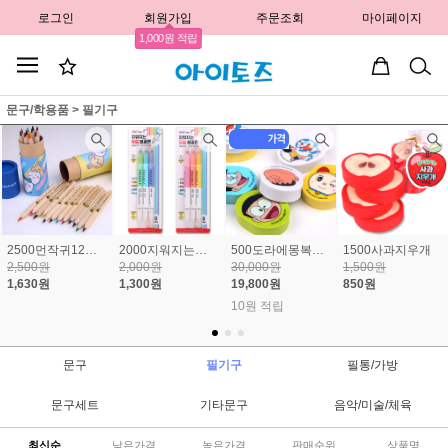
로그인
회원가입
주문조회
마이페이지
1,000원 적립
문구/학용품
>
필기구
2500먼작귀12색미니원목색연필
2000지워지는듀얼형광펜
500도라에몽복불복지우개(60개) 1개 330원
1500사과지우개
2,500원
2,000원
30,000원
1,500원
1,630원
1,300원
19,800원
850원
10원 적립
문구
필기구
필통/가방
문구세트
기타문구
음악/미술/체육
최신순
낮은가격
높은가격
판매순위
상품명