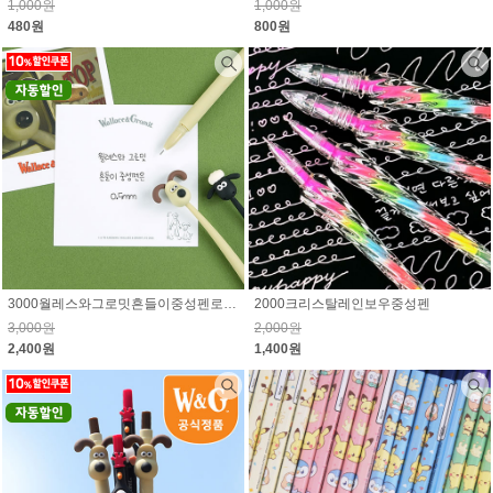
1,000원
1,000원
480원
800원
3000월레스와그로밋흔들이중성펜로그인시 10% 할인된 가격
2000크리스탈레인보우중성펜
3,000원
2,000원
2,400원
1,400원