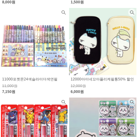
8,000원
1,500원
11000포켓몬24색슬라이더색연필
12000아이네꼬아플리케필통50% 할인
11,000원
12,000원
7,150원
6,000원