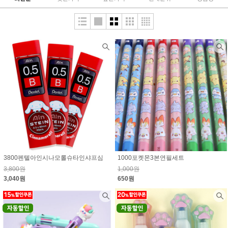
3800펜텔아인시나모롤슈타인샤프심
1000포켓몬3본연필세트
3,800원
1,000원
3,040원
650원