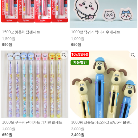
1500포켓몬채점펜세트
1000먼작귀캐릭터지우개세트
1,500원
1,000원
990원
650원
1000모쿠쿠피규어카트리지연필세트
3000핑크풋월레스와그로밋6색볼펜로그인시 10% 할인된 가격
1,000원
3,000원
650원
2,400원