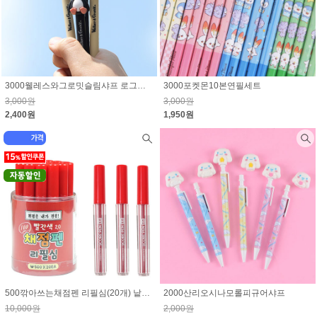
3000웰레스와그로밋슬림샤프 로그인시 10% 할인된 가격
3000포켓몬10본연필세트
3,000원
3,000원
2,400원
1,950원
500깎아쓰는채점펜 리필심(20개) 낱개단가 340원 로그인시 15% 할인된 가격
2000산리오시나모롤피규어샤프
10,000원
2,000원