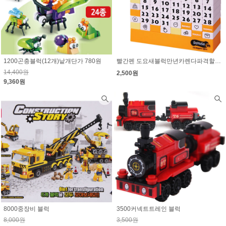
1200곤충블럭(12개)낱개단가 780원
빨간펜 도요새블럭만년카렌다파격할인!!
14,400원
2,500원
9,360원
8000중장비 블럭
3500커넥트트레인 블럭
8,000원
3,500원