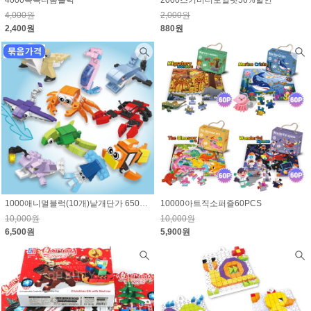
4,000원
2,000원
2,400원
880원
1000애니멀블럭(10개)낱개단가 650원 -해양/육지동물 선택
10000아트직소퍼즐60PCS
10,000원
10,000원
6,500원
5,900원