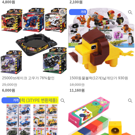
4,800원
2,100원
25000브레이크 고우가 76%할인
1500동물블럭(12개)낱개단가 930원
25,000원
18,000원
6,000원
11,160원