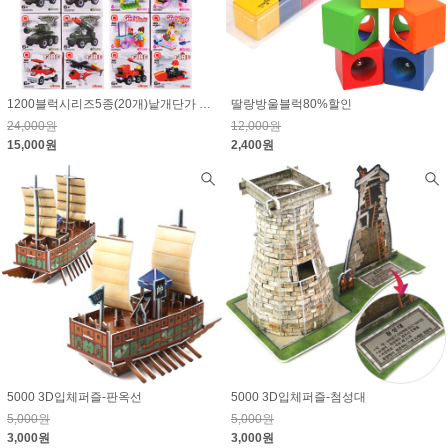
1200블럭시리즈5종(20개)낱개단가 750원
딸랑방울블럭80%할인
24,000원
12,000원
15,000원
2,400원
5000 3D입체퍼즐-판옥선
5000 3D입체퍼즐-첨성대
5,000원
5,000원
3,000원
3,000원