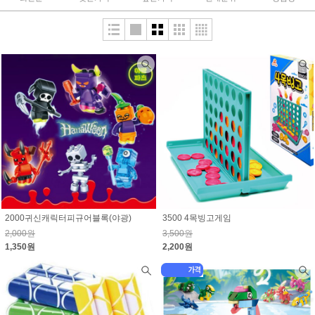
2000귀신캐릭터피규어블록(야광)
3500 4목빙고게임
2,000원
3,500원
1,350원
2,200원