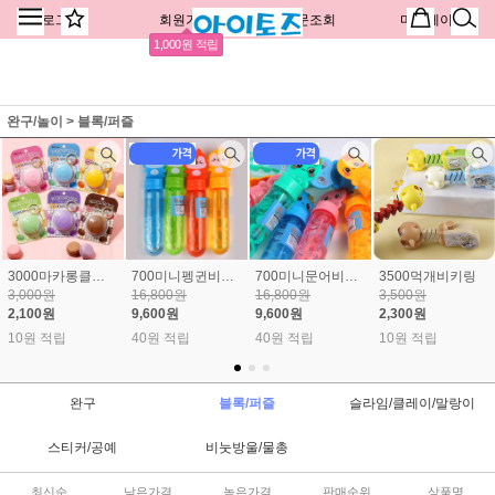
로그인
회원가입
주문조회
마이페이지
1,000원 적립
완구/놀이
>
블록/퍼즐
3000마카롱클리커키링
700미니펭귄비눗방울(24개) 1개 400원
700미니문어비눗방울(24개) 1개 400원
3500먹개비키링
3,000원
16,800원
16,800원
3,500원
2,100원
9,600원
9,600원
2,300원
10원 적립
40원 적립
40원 적립
10원 적립
완구
블록/퍼즐
슬라임/클레이/말랑이
스티커/공예
비눗방울/물총
최신순
낮은가격
높은가격
판매순위
상품명