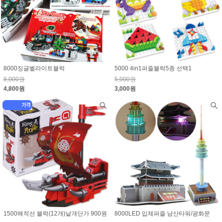
8000징글벨라이트블럭
5000 4in1퍼즐블럭5종 선택1
8,000원
5,000원
4,800원
3,000원
1500해적선 블럭(12개)낱개단가 900원
8000LED 입체퍼즐 남산타워/광화문