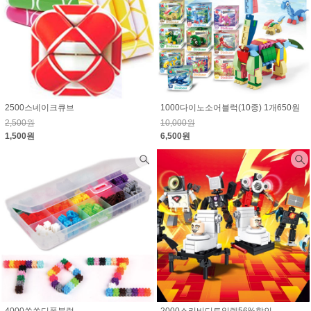
2500스네이크큐브
1000다이노소어블럭(10종) 1개650원
2,500원
10,000원
1,500원
6,500원
4000쏙쏙디폼블럭
2000스키비디토일렛56%할인