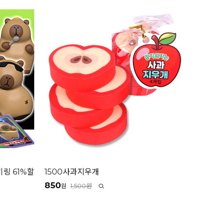
링 61%할
1500사과지우개
850
1,500원
원