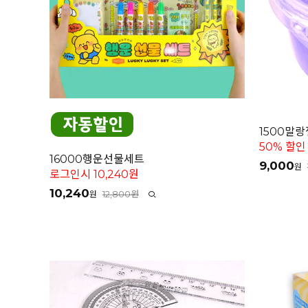
1500말랑
50% 할인
16000행운선물세트
9,000
원
로그인시 10,240원
10,240
12,800원
원