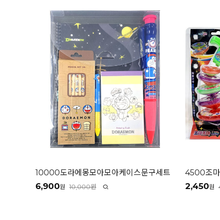
10000도라에몽모아모아케이스문구세트
4500조
6,900
2,450
10,000원
원
원