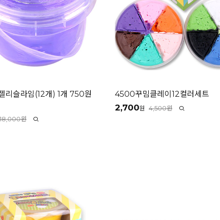
젤리슬라임(12개) 1개 750원
4500꾸밈클레이12컬러세트
2,700
4,500원
원
18,000원