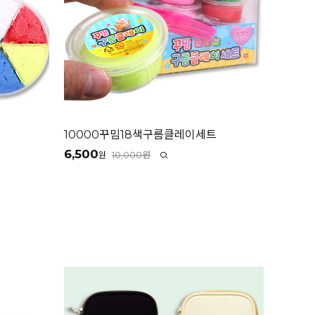
10000꾸밈18색구름클레이세트
6,500
10,000원
원