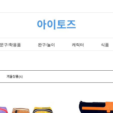
아이토즈
문구/학용품
완구/놀이
캐릭터
식품
겨울상품(4)