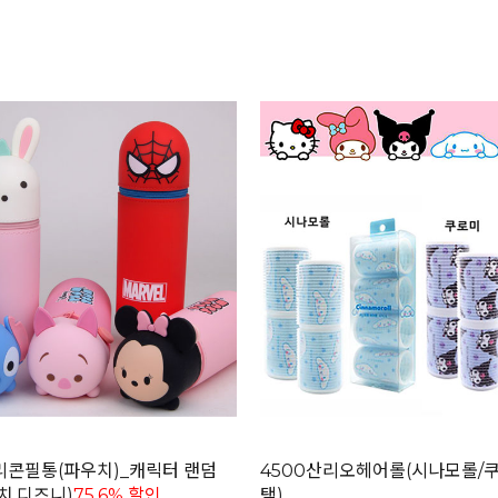
실리콘필통(파우치)_캐릭터 랜덤
4500산리오헤어롤(시나모롤/
치,디즈니)
75.6% 할인
택)