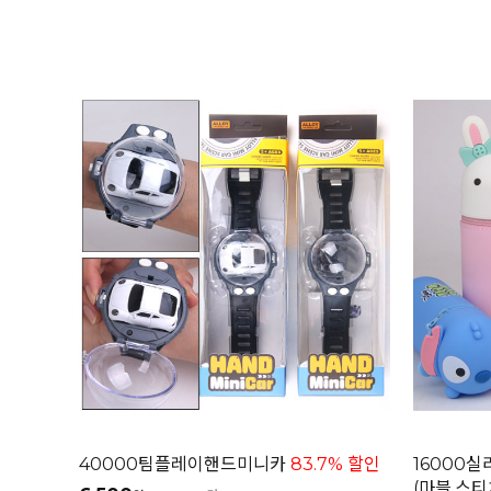
40000팀플레이핸드미니카
83.7% 할인
16000
(마블,스티