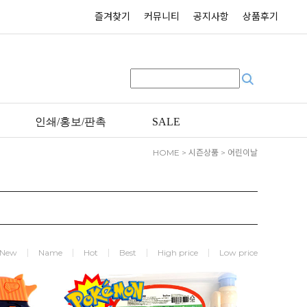
즐겨찾기
커뮤니티
공지사항
상품후기
인쇄/홍보/판촉
SALE
HOME
>
시즌상품
>
어린이날
New
Name
Hot
Best
High price
Low price