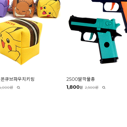
켓몬큐브파우치키링
2500딸깍물총
1,800
4,000원
2,500원
원