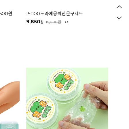
600원
15000도라에몽꽉찬문구세트
9,850
15,000원
원