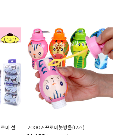
쿠로미 선
2000거꾸로비눗방울(12개)