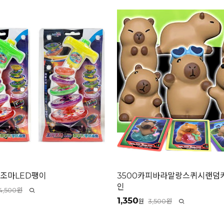
마조마LED팽이
3500카피바라말랑스퀴시랜덤키
인
4,500원
1,350
3,500원
원