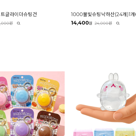
이트글라이더슈팅건
1000불빛슈팅낙하산(24개)1개
14,400
3,000원
24,000원
원