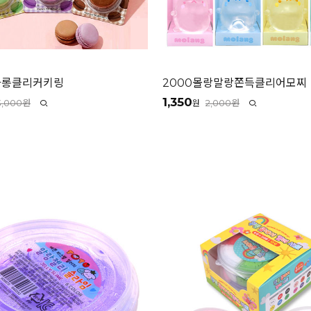
카롱클리커키링
2000몰랑말랑쫀득클리어모찌
1,350
3,000원
2,000원
원