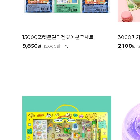
15000포켓몬멀티펜꽂이문구세트
3000마
9,850
2,100
15,000원
원
원