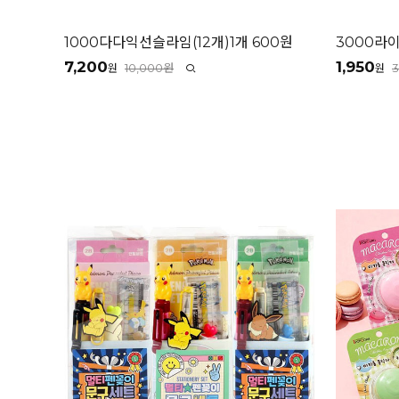
1000다다익선슬라임(12개)1개 600원
3000라
7,200
1,950
10,000원
원
원