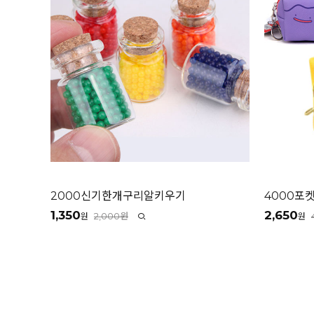
2000신기한개구리알키우기
4000포
1,350
2,650
2,000원
원
원