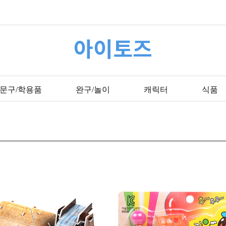
아이토즈
문구/학용품
완구/놀이
캐릭터
식품