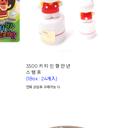
3500 키 티 인 형 만 년
스 탬 프
(1Box : 24개入)
전화 상담후 구매가능