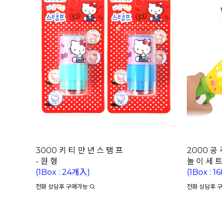
3000 키 티 만 년 스 탬 프
2000 공 
- 원 형
놀 이 세 
(1Box : 24개入)
(1Box : 
전화 상담후 구매가능
전화 상담후 