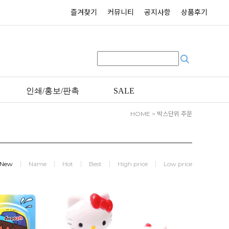
즐겨찾기
커뮤니티
공지사항
상품후기
인쇄/홍보/판촉
SALE
HOME
>
박스단위 주문
New
Name
Hot
Best
High price
Low price