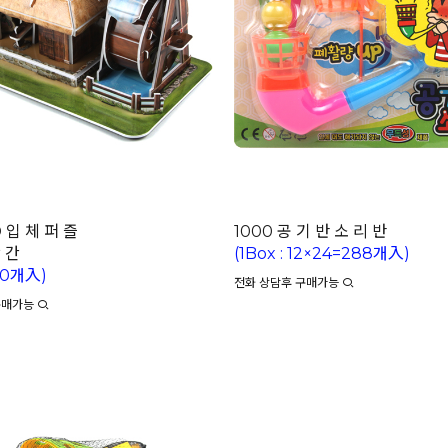
D 입 체 퍼 즐
1000 공 기 반 소 리 반
 간
(1Box : 12×24=288개入)
100개入)
전화 상담후 구매가능
구매가능