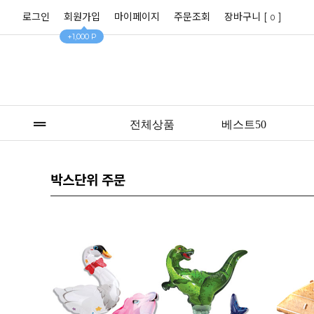
로그인
회원가입
마이페이지
주문조회
장바구니 [
]
0
+1,000 P
전체상품
베스트50
박스단위 주문