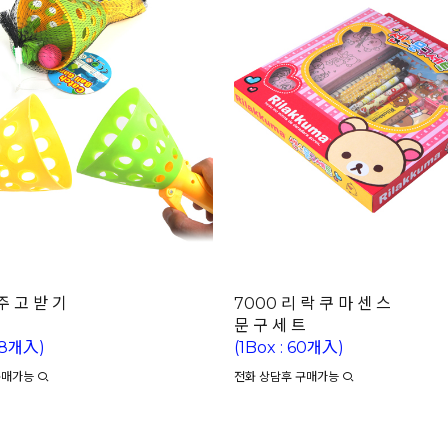
주 고 받 기
7000 리 락 쿠 마 센 스
트
문 구 세 트
168개入)
(1Box : 60개入)
구매가능
전화 상담후 구매가능