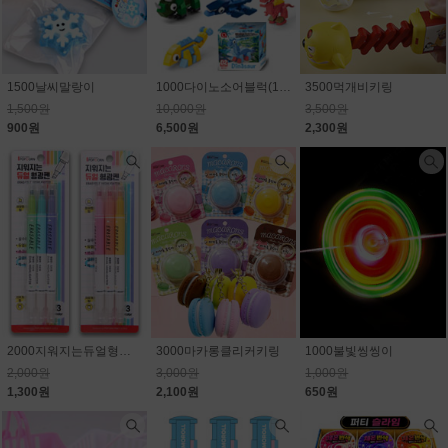
1500날씨말랑이
1000다이노소어블럭(10종) 1개650원
3500먹개비키링
1,500원
10,000원
3,500원
900원
6,500원
2,300원
2000지워지는듀얼형광펜
3000마카롱클리커키링
1000불빛씽씽이
2,000원
3,000원
1,000원
1,300원
2,100원
650원