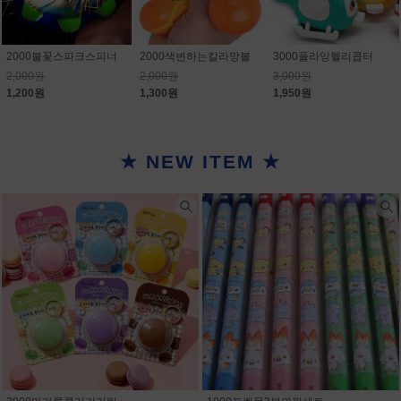
2000불꽃스파크스피너
2000색변하는칼라망볼
3000플라잉헬리콥터
2,000원
2,000원
3,000원
1,200원
1,300원
1,950원
★ NEW ITEM ★