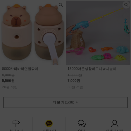
8000카피바라연필깎이
13000어촌생활바구니낚시놀이
8,000원
13,000원
5,500원
7,000원
20원 적립
30원 적립
더보기
(
1
/
38
)
+
회사소개
카톡상담
Q&A
인쇄게시판