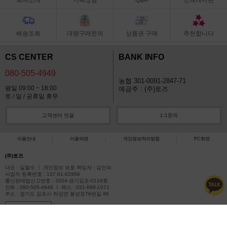
배송조회
대량구매문의
상품권 구매
추천합니다
CS CENTER
BANK INFO
080-505-4949
농협 301-0091-2847-71
평일 09:00 ~ 18:00
예금주 : (주)토즈
토 / 일 / 공휴일 휴무
고객센터 연결
1:1문의
이용안내
이용약관
개인정보처리방침
PC화면
(주)토즈
대표 : 길철수 ㅣ 개인정보 보호 책임자 : 김인숙
사업자 등록번호 : 137-81-62966
통신판매업신고번호 : 2004-경기김포-0119호
전화 : 080-505-4949 ㅣ 팩스 : 031-688-1071
주소 : 경기도 김포시 하성면 봉성로76번길 96
사업자정보확인
COPYRIGHT(C)아이토즈 ALL RIGHTS RESERVED.