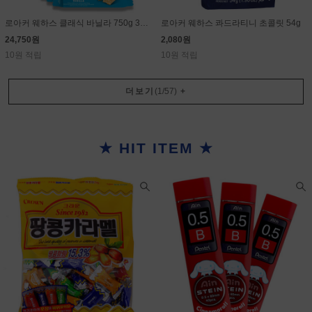
로아커 웨하스 클래식 바닐라 750g 30g×25개
로아커 웨하스 콰드라티니 초콜릿 54g
24,750원
2,080원
10원 적립
10원 적립
더보기
(
1
/
57
)
+
★ HIT ITEM ★