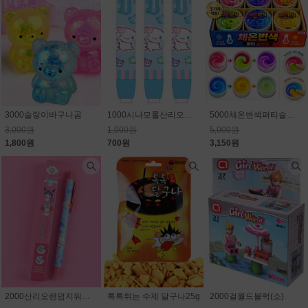
3000슬랑이바구니곰
1000시나모롤산리오노크식지우개
5000체온변색퍼티슬라임
3,000원
1,000원
5,000원
1,800원
700원
3,150원
2000산리오랜덤지워지는볼펜
톡톡튀는 수제 달구나25g
2000걸월드블럭(소)