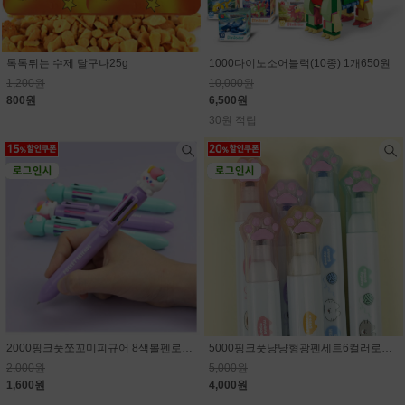
톡톡튀는 수제 달구나25g
1000다이노소어블럭(10종) 1개650원
1,200원
10,000원
800원
6,500원
30원 적립
2000핑크풋쪼꼬미피규어 8색볼펜로그인시 15% 할인된 가격
5000핑크풋냥냥형광펜세트6컬러로그인시 20% 할인된 가격
2,000원
5,000원
1,600원
4,000원