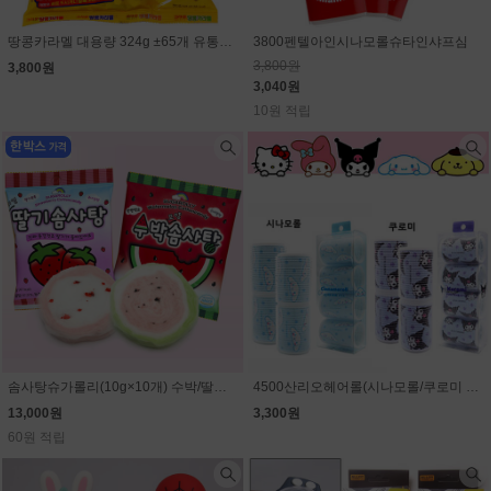
땅콩카라멜 대용량 324g ±65개 유통기한 임박할인(9월11일)
3800펜텔아인시나모롤슈타인샤프심
3,800원
3,800원
3,040원
10원 적립
솜사탕슈가롤리(10g×10개) 수박/딸기 선택 (1개 1300원)
4500산리오헤어롤(시나모롤/쿠로미 선택)
13,000원
3,300원
60원 적립