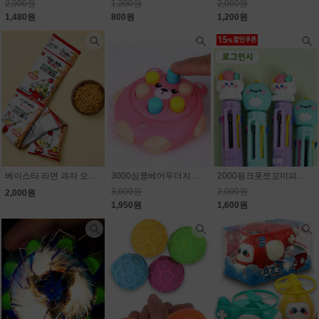
2,000원
1,200원
2,000원
1,480원
800원
1,200원
베이스타 라면 과자 오리지널 4p(줄줄이) 80g(20g×4개)
3000심쿵베어두더지게임
2000핑크풋쪼꼬미피규어 8색볼펜로그인시 15% 할인된 가격
3,000원
2,000원
2,000원
1,950원
1,600원