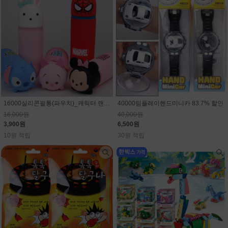
16000실리콘필통(파우치)_캐릭터 랜덤(마블,스티치,디즈니)75.6% 할인
40000팀플레이핸드미니카 83.7% 할인
16,000원
40,000원
3,900원
6,500원
10원 적립
30원 적립