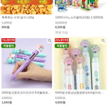
톡톡튀는 수제 달구나25g
1000다이노소어블럭(10종) 1개650원
1,200원
10,000원
800원
6,500원
30원 적립
2000핑크풋쪼꼬미피규어 8색볼펜로그인시 15% 할인된 가격
5000핑크풋냥냥형광펜세트6컬러로그인시 20% 할인된 가격
2,000원
5,000원
1,600원
4,000원