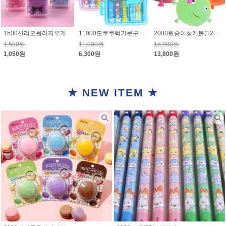
1500산리오롤러지우개
11000모쿠쿠럭키문구세트
2000원숭이성게볼(12개) 1개 1150원
1,500원
11,000원
18,000원
1,050원
6,300원
13,800원
★ NEW ITEM ★