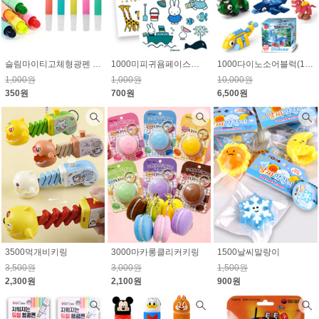
슬림마이티고체형광펜 65%할인 *인쇄 없이 주문가능*
1000미피귀욤페이스판박이스티커
1000다이노소어블럭(10종) 1개650원
1,000원
1,000원
10,000원
350원
700원
6,500원
3500먹개비키링
3000마카롱클리커키링
1500날씨말랑이
3,500원
3,000원
1,500원
2,300원
2,100원
900원