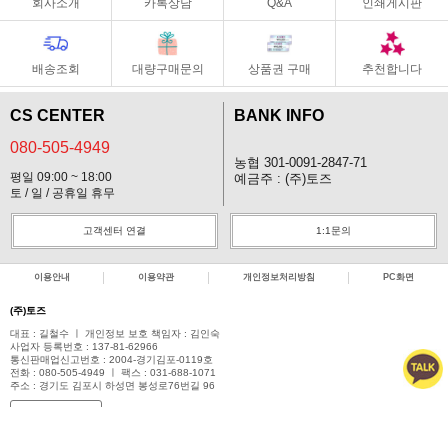
회사소개
카톡상담
Q&A
인쇄게시판
배송조회
대량구매문의
상품권 구매
추천합니다
CS CENTER
BANK INFO
080-505-4949
농협 301-0091-2847-71
평일 09:00 ~ 18:00
예금주 : (주)토즈
토 / 일 / 공휴일 휴무
고객센터 연결
1:1문의
이용안내
이용약관
개인정보처리방침
PC화면
(주)토즈
대표 : 길철수 ㅣ 개인정보 보호 책임자 : 김인숙
사업자 등록번호 : 137-81-62966
통신판매업신고번호 : 2004-경기김포-0119호
전화 : 080-505-4949 ㅣ 팩스 : 031-688-1071
주소 : 경기도 김포시 하성면 봉성로76번길 96
사업자정보확인
COPYRIGHT(C)아이토즈 ALL RIGHTS RESERVED.