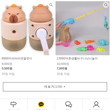
8000카피바라연필깎이
13000어촌생활바구니낚시놀이
8,000원
13,000원
5,500원
7,000원
20원 적립
30원 적립
더보기
(
1
/
38
)
+