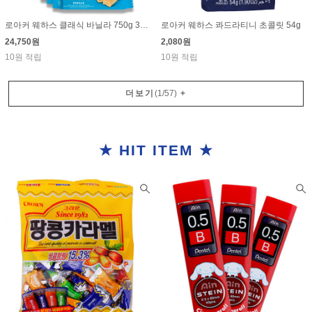
로아커 웨하스 클래식 바닐라 750g 30g×25개
로아커 웨하스 콰드라티니 초콜릿 54g
24,750원
2,080원
10원 적립
10원 적립
더보기
(
1
/
57
)
+
★ HIT ITEM ★