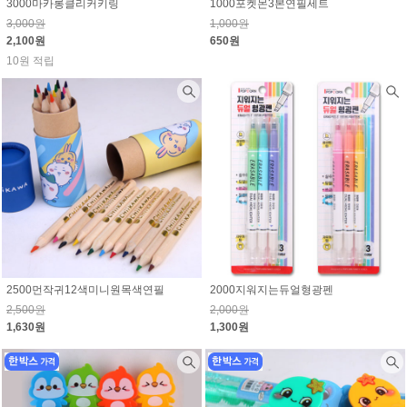
3000마카롱클리커키링
1000포켓몬3본연필세트
3,000원
1,000원
2,100원
650원
10원 적립
2500먼작귀12색미니원목색연필
2000지워지는듀얼형광펜
2,500원
2,000원
1,630원
1,300원