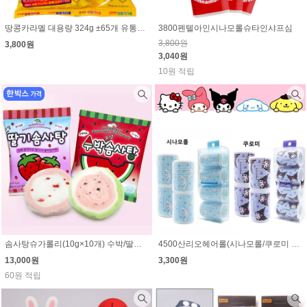
땅콩카라멜 대용량 324g ±65개 유통기한 임박할인(9월11일)
3800펜텔아인시나모롤슈타인샤프심
3,800원
3,800원
3,040원
10원 적립
솜사탕슈가롤리(10g×10개) 수박/딸기 선택 (1개 1300원)
4500산리오헤어롤(시나모롤/쿠로미 선택)
13,000원
3,300원
60원 적립