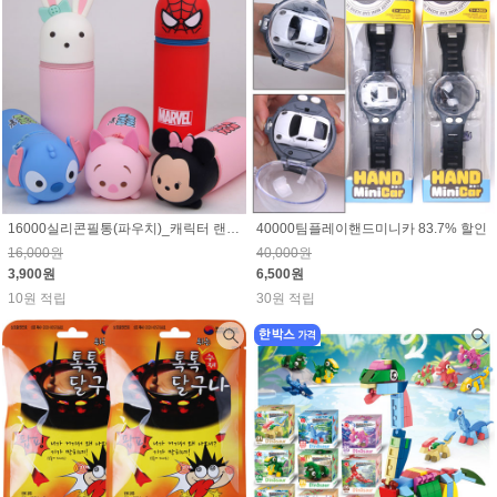
16000실리콘필통(파우치)_캐릭터 랜덤(마블,스티치,디즈니)75.6% 할인
40000팀플레이핸드미니카 83.7% 할인
16,000원
40,000원
3,900원
6,500원
10원 적립
30원 적립