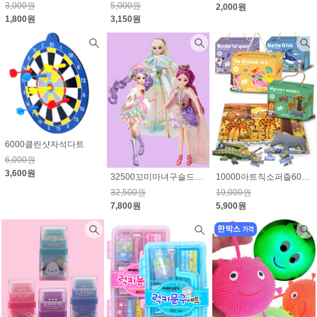
3,000원
5,000원
2,000원
1,800원
3,150원
6000클린샷자석다트
6,000원
3,600원
32500꼬미마녀구슬드레스_지나,소미,라라 선택1 76% 할인
10000아트직소퍼즐60PCS
32,500원
10,000원
7,800원
5,900원