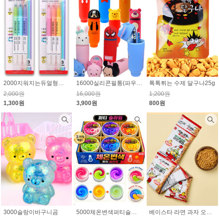
2000지워지는듀얼형광펜
16000실리콘필통(파우치)_캐릭터 랜덤(마블,스티치,디즈니)75.6% 할인
톡톡튀는 수제 달구나25g
2,000원
16,000원
1,200원
1,300원
3,900원
800원
3000슬랑이바구니곰
5000체온변색퍼티슬라임
베이스타 라면 과자 오리지널 4p(줄줄이) 80g(20g×4개)