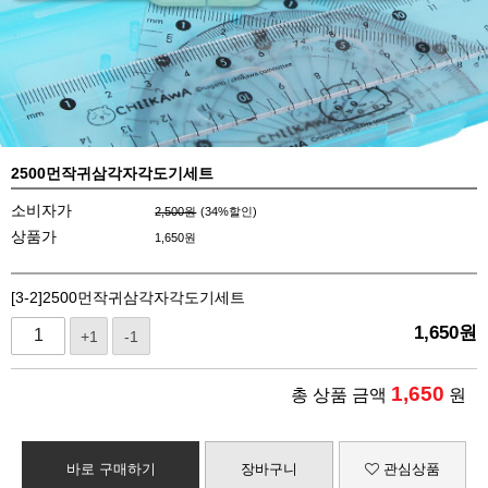
2500먼작귀삼각자각도기세트
소비자가
2,500원
(
34
%할인)
상품가
1,650
원
[3-2]2500먼작귀삼각자각도기세트
1,650
원
+1
-1
1,650
총 상품 금액
원
바로 구매하기
장바구니
관심상품