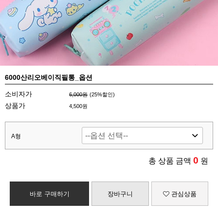
6000산리오베이직필통_옵션
소비자가
6,000원
(
25
%할인)
상품가
4,500원
A형
0
총 상품 금액
원
바로 구매하기
장바구니
관심상품