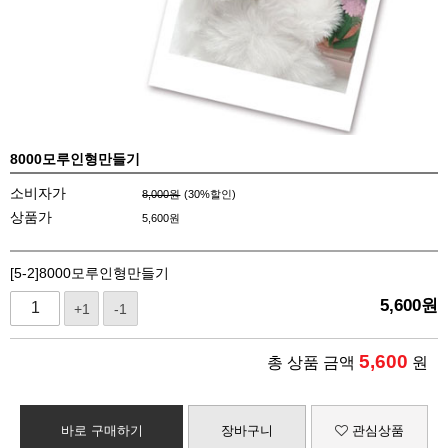
8000모루인형만들기
소비자가
8,000원
(
30
%할인)
상품가
5,600
원
[5-2]8000모루인형만들기
5,600
원
+1
-1
5,600
총 상품 금액
원
바로 구매하기
장바구니
관심상품