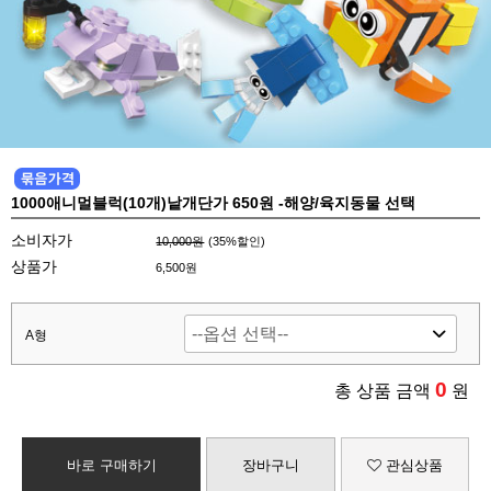
1000애니멀블럭(10개)낱개단가 650원 -해양/육지동물 선택
소비자가
10,000원
(
35
%할인)
상품가
6,500원
A형
0
총 상품 금액
원
바로 구매하기
장바구니
관심상품