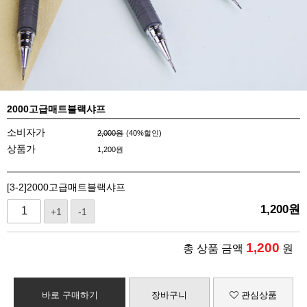
2000고급매트블랙샤프
소비자가
2,000원
(
40
%할인)
상품가
1,200
원
[3-2]2000고급매트블랙샤프
1,200
원
+1
-1
1,200
총 상품 금액
원
바로 구매하기
장바구니
관심상품