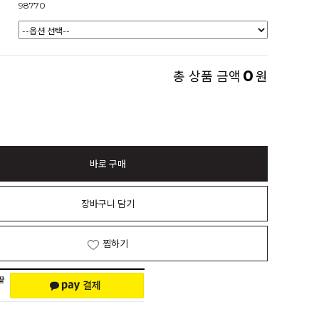
98770
0
총 상품 금액
원
바로 구매
장바구니 담기
찜하기