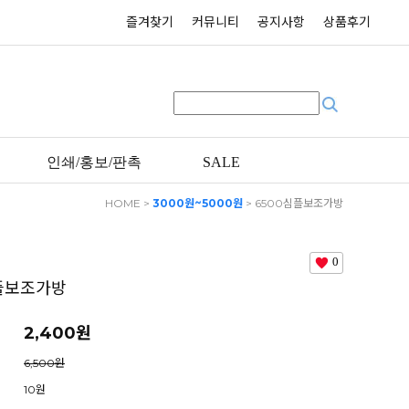
즐겨찾기
커뮤니티
공지사항
상품후기
인쇄/홍보/판촉
SALE
HOME
>
3000원~5000원
> 6500심플보조가방
0
플보조가방
2,400원
6,500원
10원