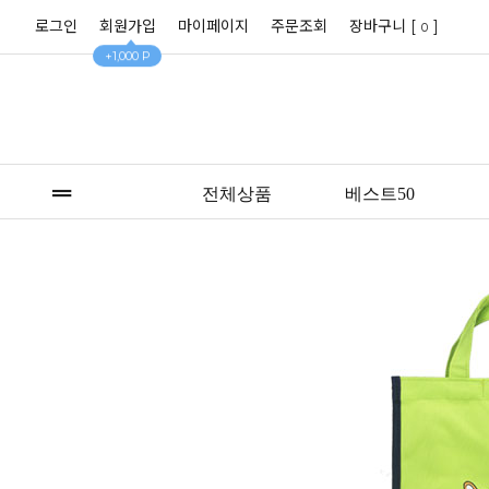
로그인
회원가입
마이페이지
주문조회
장바구니 [
]
0
+1,000 P
전체상품
베스트50