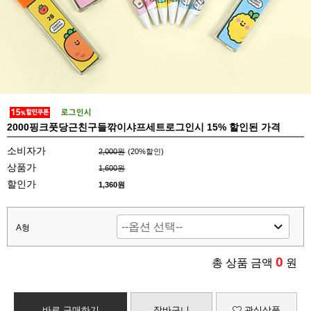
2000핑크풋당근친구들깎이샤프세트로그인시 15% 할인된 가격
소비자가
2,000원
(
20
%할인)
상품가
1,600원
할인가
1,360원
A형
0
총 상품 금액
원
바로 구매하기
장바구니
관심상품