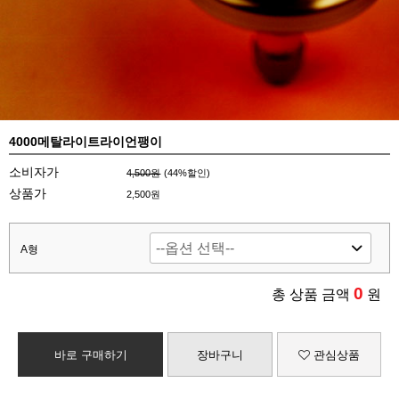
4000메탈라이트라이언팽이
소비자가
4,500원
(
44
%할인)
상품가
2,500원
A형
0
총 상품 금액
원
바로 구매하기
장바구니
관심상품