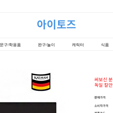
아이토즈
문구/학용품
완구/놀이
캐릭터
식품
써보신 분
독일 칼만
판매가격
소비자가격