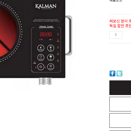
제품코드
써보신 분이 
독일 칼만 프란