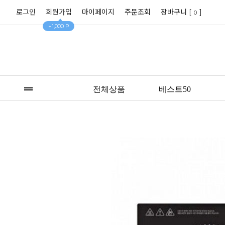
로그인
회원가입
마이페이지
주문조회
장바구니 [
]
0
+1,000 P
전체상품
베스트50