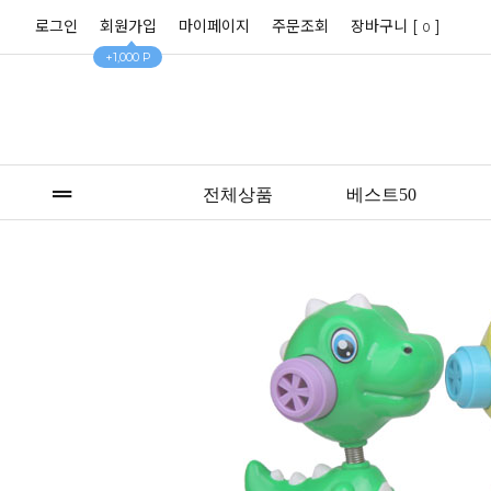
로그인
회원가입
마이페이지
주문조회
장바구니 [
]
0
+1,000 P
전체상품
베스트50