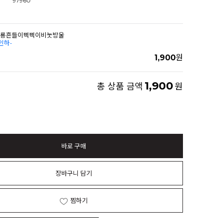
97960
00공룡흔들이삑삑이비눗방울
인하-
1,900
원
1,900
총 상품 금액
원
바로 구매
장바구니 담기
찜하기