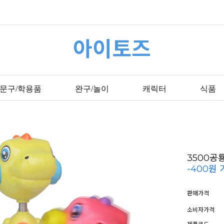
아이토즈
문구/학용품
완구/놀이
캐릭터
식품
3500
-400원
판매가격
소비자가격