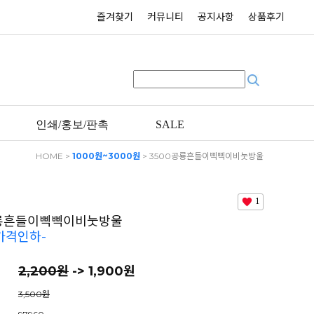
즐겨찾기
커뮤니티
공지사항
상품후기
인쇄/홍보/판촉
SALE
HOME
>
1000원~3000원
> 3500공룡흔들이삑삑이비눗방울
-400원 가격인하-
1
공룡흔들이삑삑이비눗방울
 가격인하-
2,200
원
-> 1,900원
3,500원