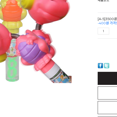
제품코드
[A-5]35
-400원 가격