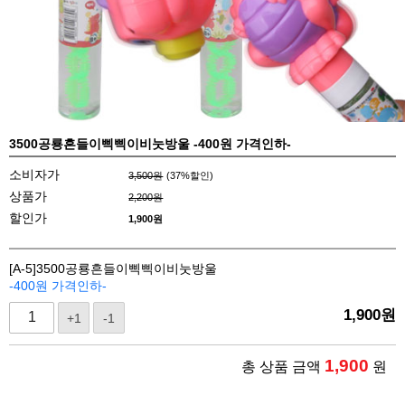
3500공룡흔들이삑삑이비눗방울 -400원 가격인하-
소비자가
3,500원
(
37
%할인)
상품가
2,200원
할인가
1,900원
[A-5]3500공룡흔들이삑삑이비눗방울
-400원 가격인하-
1,900
원
+1
-1
1,900
총 상품 금액
원