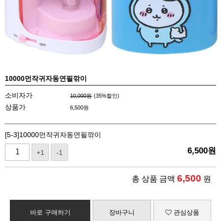
10000먼작귀자동연필깎이
소비자가
10,000원
(
35
%할인)
상품가
6,500
원
[5-3]10000먼작귀자동연필깎이
6,500
원
+1
-1
6,500
총 상품 금액
원
바로 구매하기
장바구니
관심상품