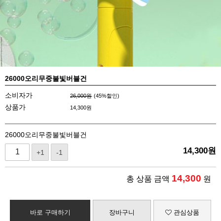
26000오리무중불빛버블건
소비자가
26,000원
(
45
%할인)
상품가
14,300
원
26000오리무중불빛버블건
14,300
원
+1
-1
14,300
총 상품 금액
원
바로 구매하기
장바구니
관심상품