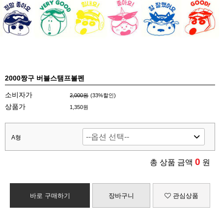
2000짱구 버블스탬프볼펜
소비자가
2,000원
(
33
%할인)
상품가
1,350원
A형
0
총 상품 금액
원
바로 구매하기
장바구니
관심상품