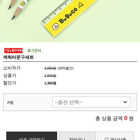
캐릭터문구세트
소비자가
2,000원
(
20
%할인)
상품가
1,600원
할인가
1,360원
A형
0
총 상품 금액
원
바로 구매하기
장바구니
관심상품