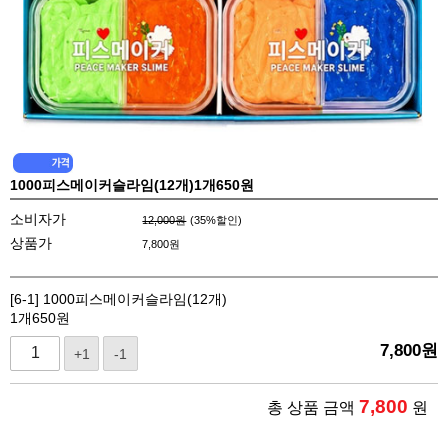
1000피스메이커슬라임(12개)1개650원
소비자가
12,000원
(
35
%할인)
상품가
7,800
원
[6-1] 1000피스메이커슬라임(12개)
1개650원
7,800
원
+1
-1
7,800
총 상품 금액
원