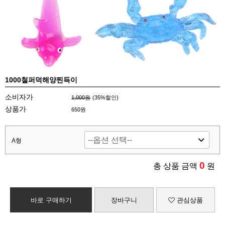
1000철퍼덕해양찐득이
소비자가
1,000원
(
35
%할인)
상품가
650원
A형
0
총 상품 금액
원
바로 구매하기
장바구니
관심상품