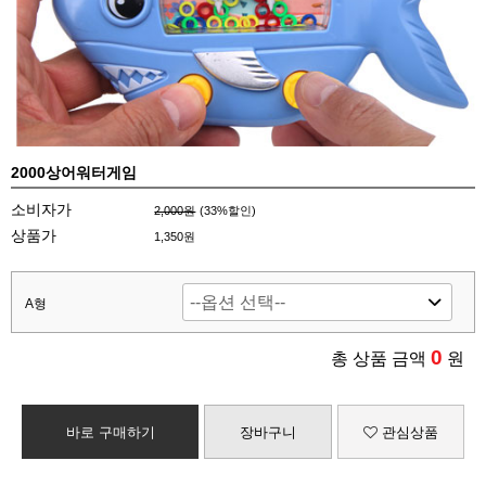
2000상어워터게임
소비자가
2,000원
(
33
%할인)
상품가
1,350원
A형
0
총 상품 금액
원
바로 구매하기
장바구니
관심상품