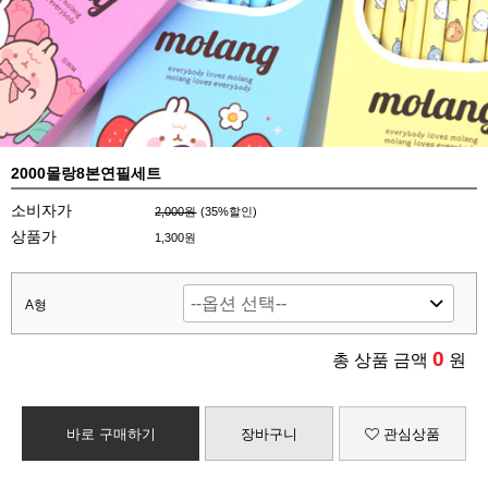
2000몰랑8본연필세트
소비자가
2,000원
(
35
%할인)
상품가
1,300원
A형
0
총 상품 금액
원
바로 구매하기
장바구니
관심상품