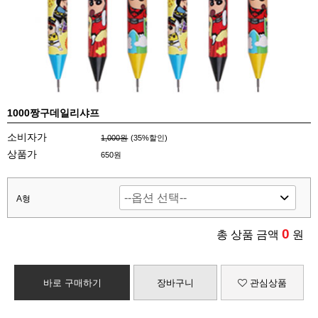
1000짱구데일리샤프
소비자가
1,000원
(
35
%할인)
상품가
650원
A형
0
총 상품 금액
원
바로 구매하기
장바구니
관심상품