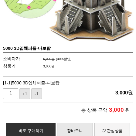
5000 3D입체퍼즐-다보탑
소비자가
5,000원
(
40
%할인)
상품가
3,000
원
[1-1]5000 3D입체퍼즐-다보탑
3,000
원
+1
-1
3,000
총 상품 금액
원
바로 구매하기
장바구니
관심상품