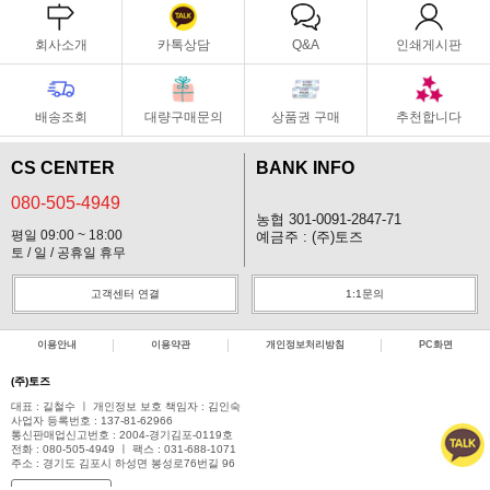
회사소개
카톡상담
Q&A
인쇄게시판
배송조회
대량구매문의
상품권 구매
추천합니다
CS CENTER
BANK INFO
080-505-4949
농협 301-0091-2847-71
평일 09:00 ~ 18:00
예금주 : (주)토즈
토 / 일 / 공휴일 휴무
고객센터 연결
1:1문의
이용안내
이용약관
개인정보처리방침
PC화면
(주)토즈
대표 : 길철수 ㅣ 개인정보 보호 책임자 : 김인숙
사업자 등록번호 : 137-81-62966
통신판매업신고번호 : 2004-경기김포-0119호
전화 : 080-505-4949 ㅣ 팩스 : 031-688-1071
주소 : 경기도 김포시 하성면 봉성로76번길 96