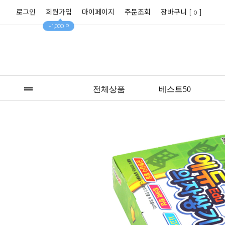
로그인
회원가입
마이페이지
주문조회
장바구니 [
]
0
+1,000 P
전체상품
베스트50