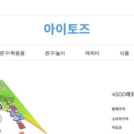
아이토즈
문구/학용품
완구/놀이
캐릭터
식품
4500에
판매가격
소비자가격
적립금