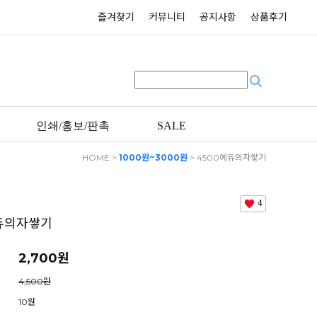
즐겨찾기
커뮤니티
공지사항
상품후기
인쇄/홍보/판촉
SALE
HOME
>
1000원~3000원
> 4500에듀의자쌓기
4
듀의자쌓기
2,700원
4,500원
10원