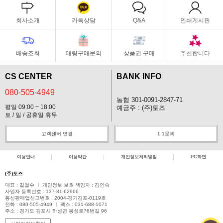
회사소개
카톡상담
Q&A
인쇄게시판
배송조회
대량구매문의
상품권 구매
추천합니다
CS CENTER
BANK INFO
080-505-4949
농협 301-0091-2847-71
평일 09:00 ~ 18:00
예금주 : (주)토즈
토 / 일 / 공휴일 휴무
고객센터 연결
1:1문의
이용안내
이용약관
개인정보처리방침
PC화면
(주)토즈
대표 : 길철수 ㅣ 개인정보 보호 책임자 : 김인숙
사업자 등록번호 : 137-81-62966
통신판매업신고번호 : 2004-경기김포-0119호
전화 : 080-505-4949 ㅣ 팩스 : 031-688-1071
주소 : 경기도 김포시 하성면 봉성로76번길 96