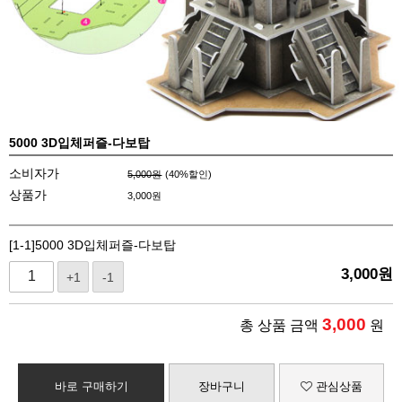
5000 3D입체퍼즐-다보탑
소비자가
5,000원
(
40
%할인)
상품가
3,000
원
[1-1]5000 3D입체퍼즐-다보탑
3,000
원
+1
-1
3,000
총 상품 금액
원
바로 구매하기
장바구니
관심상품