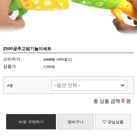
2500공주고받기놀이세트
소비자가
2,500원
(
40
%할인)
상품가
1,500원
A형
0
총 상품 금액
원
바로 구매하기
장바구니
관심상품