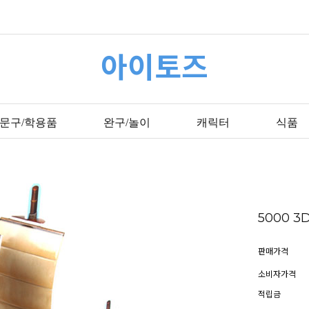
아이토즈
문구/학용품
완구/놀이
캐릭터
식품
5000 
판매가격
소비자가격
적립금