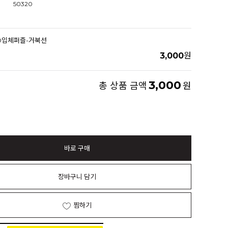
50320
0 3D입체퍼즐-거북선
3,000
원
3,000
총 상품 금액
원
바로 구매
장바구니 담기
찜하기