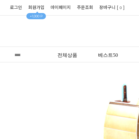
로그인
회원가입
마이페이지
주문조회
장바구니 [
]
0
+1,000 P
전체상품
베스트50