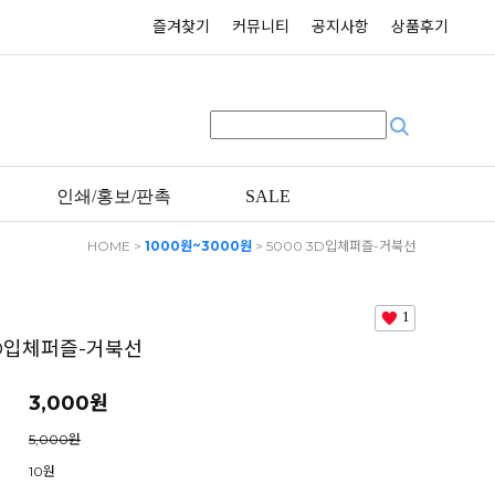
즐겨찾기
커뮤니티
공지사항
상품후기
인쇄/홍보/판촉
SALE
HOME
>
1000원~3000원
> 5000 3D입체퍼즐-거북선
1
3D입체퍼즐-거북선
3,000
원
5,000원
10원