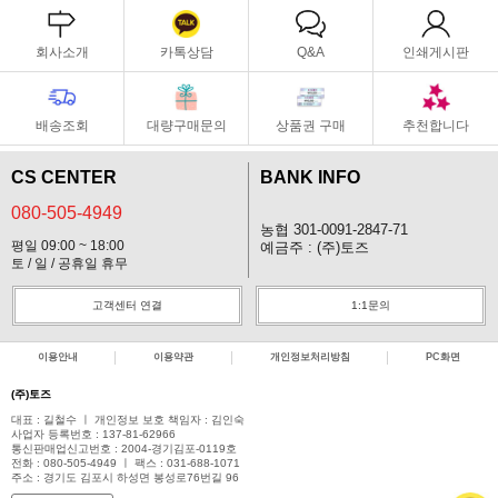
회사소개
카톡상담
Q&A
인쇄게시판
배송조회
대량구매문의
상품권 구매
추천합니다
CS CENTER
BANK INFO
080-505-4949
농협 301-0091-2847-71
평일 09:00 ~ 18:00
예금주 : (주)토즈
토 / 일 / 공휴일 휴무
고객센터 연결
1:1문의
이용안내
이용약관
개인정보처리방침
PC화면
(주)토즈
대표 : 길철수 ㅣ 개인정보 보호 책임자 : 김인숙
사업자 등록번호 : 137-81-62966
통신판매업신고번호 : 2004-경기김포-0119호
전화 : 080-505-4949 ㅣ 팩스 : 031-688-1071
주소 : 경기도 김포시 하성면 봉성로76번길 96