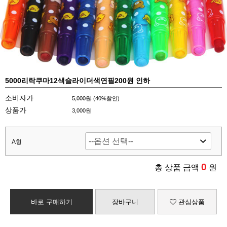
5000리락쿠마12색슬라이더색연필200원 인하
소비자가
5,000원
(
40
%할인)
상품가
3,000원
A형
0
총 상품 금액
원
바로 구매하기
장바구니
관심상품