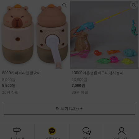
8000카피바라연필깎이
13000어촌생활바구니낚시놀이
8,000원
13,000원
5,500원
7,000원
20원 적립
30원 적립
더보기
(
1
/
38
)
+
회사소개
카톡상담
Q&A
인쇄게시판