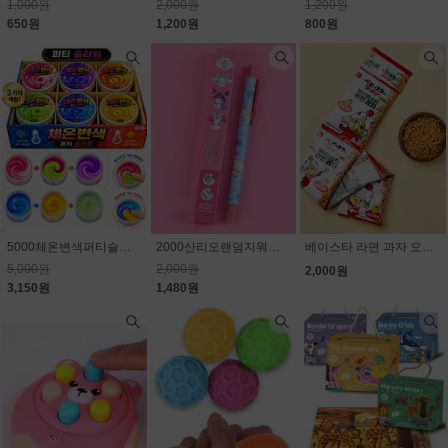
1,000원
2,000원
1,200원
650원
1,200원
800원
5000체온변색퍼티슬라임
2000산리오랜덤지워지는볼펜
베이스타 라면 과자 오리지널 4p(줄줄이) 80g(20g×4개)
5,000원
2,000원
2,000원
3,150원
1,480원