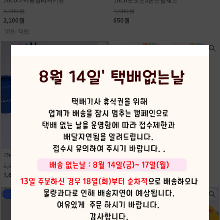
3000마카롱클리커키링
1000포켓몬3본연필세트
3,000원
1,000원
2,100원
650원
10원 적립
2500먼작귀12색미니원목색연필
2000지워지는듀얼형광펜
2,500원
2,000원
1,630원
1,300원