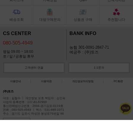
배송조회
대량구매문의
상품권 구매
추천합니다
CS CENTER
BANK INFO
080-505-4949
농협 301-0091-2847-71
평일 09:00 ~ 18:00
예금주 : (주)토즈
토 / 일 / 공휴일 휴무
고객센터 연결
1:1문의
이용안내
이용약관
개인정보처리방침
PC화면
(주)토즈
대표 : 길철수 ㅣ 개인정보 보호 책임자 : 김인숙
사업자 등록번호 : 137-81-62966
통신판매업신고번호 : 2004-경기김포-0119호
전화 : 080-505-4949 ㅣ 팩스 : 031-688-1071
주소 : 경기도 김포시 하성면 봉성로76번길 96
사업자정보확인
COPYRIGHT(C)아이토즈 ALL RIGHTS RESERVED.