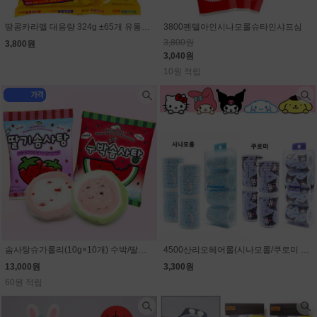
땅콩카라멜 대용량 324g ±65개 유통기한 임박할인(9월11일)
3800펜텔아인시나모롤슈타인샤프심
3,800원
3,800원
3,040원
10원 적립
솜사탕슈가롤리(10g×10개) 수박/딸기 선택 (1개 1300원)
4500산리오헤어롤(시나모롤/쿠로미 선택)
13,000원
3,300원
60원 적립