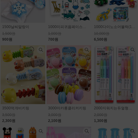
1500날씨말랑이
1000미피귀욤페이스판박이스티커
1000다이노소어블럭(10종) 1개650원
1,500원
1,000원
10,000원
900원
700원
6,500원
3500먹개비키링
3000마카롱클리커키링
2000지워지는듀얼형광펜
3,500원
3,000원
2,000원
2,300원
2,100원
1,300원