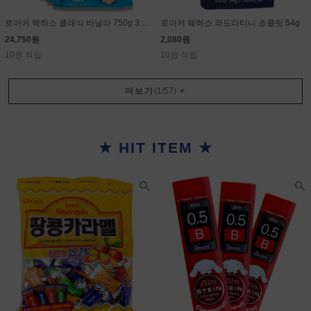
로아커 웨하스 클래식 바닐라 750g 30g×25개
로아커 웨하스 콰드라티니 초콜릿 54g
24,750원
2,080원
10원 적립
10원 적립
더보기
(
1
/
57
)
+
★ HIT ITEM ★