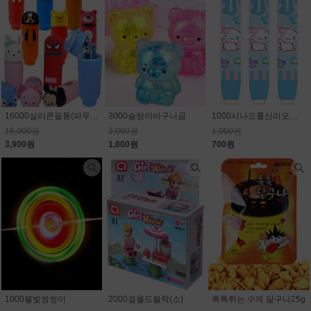
16000실리콘필통(파우치)_캐릭터 랜덤(마블,스티치,디즈니)75.6% 할인
3000슬랑이바구니곰
1000시나모롤산리오노크식지우개
16,000원
3,000원
1,000원
3,900원
1,800원
700원
1000불빛씽씽이
2000걸월드블럭(소)
톡톡튀는 수제 달구나25g