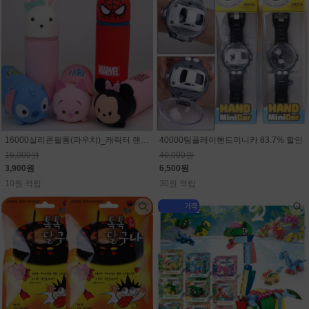
16000실리콘필통(파우치)_캐릭터 랜덤(마블,스티치,디즈니)75.6% 할인
40000팀플레이핸드미니카 83.7% 할인
16,000원
40,000원
3,900원
6,500원
10원 적립
30원 적립