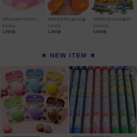
3000심쿵베어두더지게임
2000색변하는칼라망볼
10000아트직소퍼즐60PCS
3,000원
2,000원
10,000원
1,950원
1,300원
5,900원
★ NEW ITEM ★