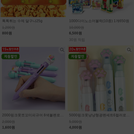
톡톡튀는 수제 달구나25g
1000다이노소어블럭(10종) 1개650원
1,200원
10,000원
800원
6,500원
30원 적립
2000핑크풋쪼꼬미피규어 8색볼펜로그인시 15% 할인된 가격
5000핑크풋냥냥형광펜세트6컬러로그인시 20% 할인된 가격
2,000원
5,000원
1,600원
4,000원