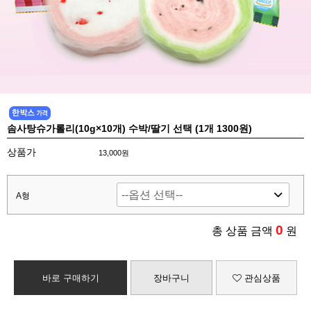
솜사탕슈가롤리(10g×10개) 수박/딸기 선택 (1개 1300원)
상품가
13,000원
A형
0
총 상품 금액
원
바로 구매하기
장바구니
관심상품