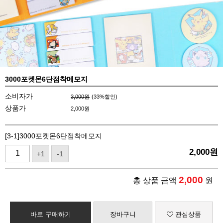
3000포켓몬6단점착메모지
소비자가
3,000원
(
33
%할인)
상품가
2,000
원
[3-1]3000포켓몬6단점착메모지
2,000
원
+1
-1
2,000
총 상품 금액
원
바로 구매하기
장바구니
관심상품