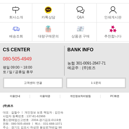
회사소개
카톡상담
Q&A
인쇄게시판
배송조회
대량구매문의
상품권 구매
추천합니다
CS CENTER
BANK INFO
080-505-4949
농협 301-0091-2847-71
평일 09:00 ~ 18:00
예금주 : (주)토즈
토 / 일 / 공휴일 휴무
고객센터 연결
1:1문의
이용안내
이용약관
개인정보처리방침
PC화면
(주)토즈
대표 : 길철수 ㅣ 개인정보 보호 책임자 : 김인숙
사업자 등록번호 : 137-81-62966
통신판매업신고번호 : 2004-경기김포-0119호
전화 : 080-505-4949 ㅣ 팩스 : 031-688-1071
주소 : 경기도 김포시 하성면 봉성로76번길 96