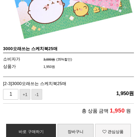
3000오래쓰는 스케치북25매
소비자가
3,000원
(
35
%할인)
상품가
1,950
원
[2-3]3000오래쓰는 스케치북25매
1,950
원
+1
-1
1,950
총 상품 금액
원
바로 구매하기
장바구니
관심상품