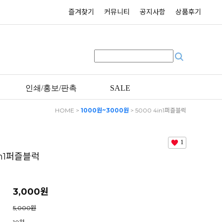
즐겨찾기
커뮤니티
공지사항
상품후기
인쇄/홍보/판촉
SALE
HOME
>
1000원~3000원
> 5000 4in1퍼즐블럭
5종 선택1
1
in1퍼즐블럭
3,000원
5,000원