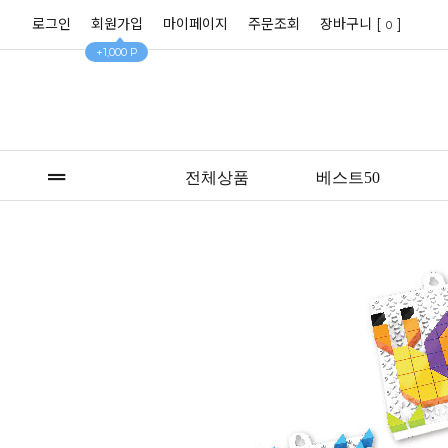
로그인
회원가입
마이페이지
주문조회
장바구니 [
]
0
+1,000 P
전체상품
베스트50