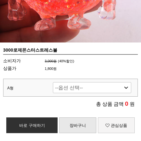
3000로제몬스터스트레스볼
소비자가
3,000원
(
40
%할인)
상품가
1,800원
A형
0
총 상품 금액
원
바로 구매하기
장바구니
관심상품