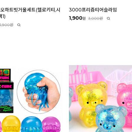
리오하트빗거울세트(헬로키티,시
3000프리즘티어슬라임
1)
1,900
3,000원
원
3,900원