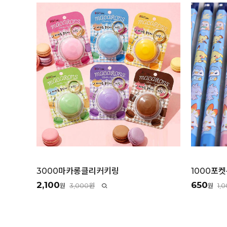
3000마카롱클리커키링
1000포
2,100
650
3,000원
1,
원
원