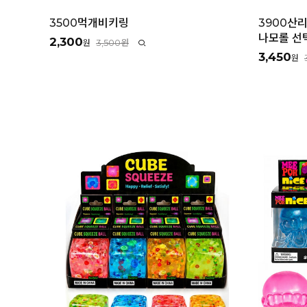
3500먹개비키링
3900산
나모롤 선택
2,300
3,500원
원
3,450
원