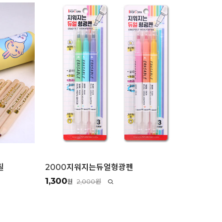
필
2000지워지는듀얼형광펜
1,300
2,000원
원