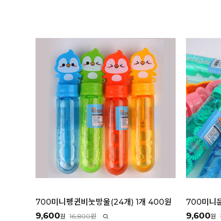
700미니펭귄비눗방울(24개) 1개 400원
700미니문
9,600
9,600
16,800원
원
원