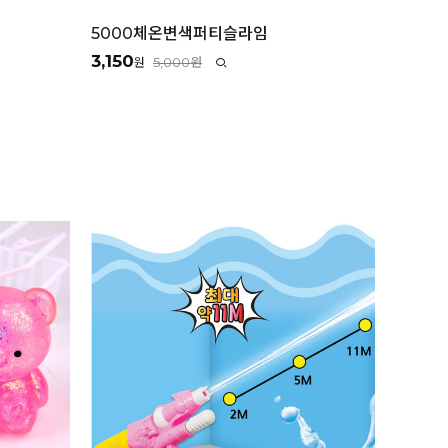
5000체온변색퍼티슬라임
3,150
5,000원
원