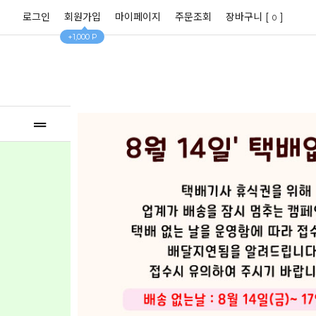
로그인
회원가입
마이페이지
주문조회
장바구니 [
]
0
+1,000 P
전체상품
베스트50