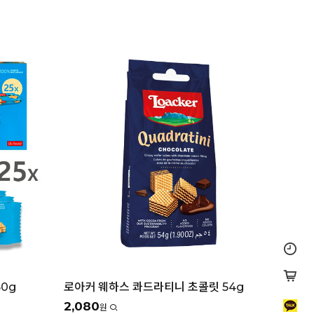
0g
로아커 웨하스 콰드라티니 초콜릿 54g
2,080
원