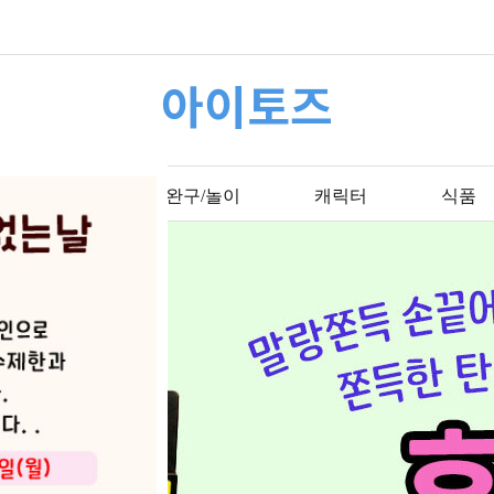
아이토즈
문구/학용품
완구/놀이
캐릭터
식품