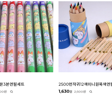
켓몬3본연필세트
2500먼작귀12색미니원목색연
1,630
000원
2,500원
원