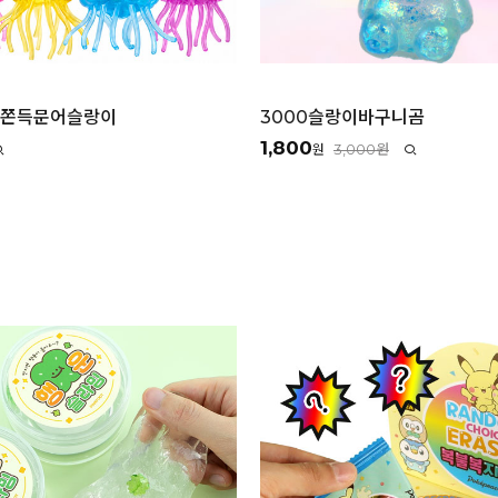
랑쫀득문어슬랑이
3000슬랑이바구니곰
1,800
3,000원
원