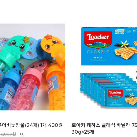
어비눗방울(24개) 1개 400원
로아커 웨하스 클래식 바닐라 75
30g×25개
16,800원