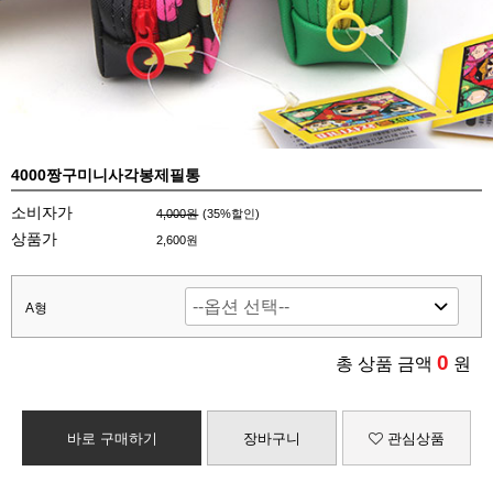
4000짱구미니사각봉제필통
소비자가
4,000원
(
35
%할인)
상품가
2,600원
A형
0
총 상품 금액
원
바로 구매하기
장바구니
관심상품