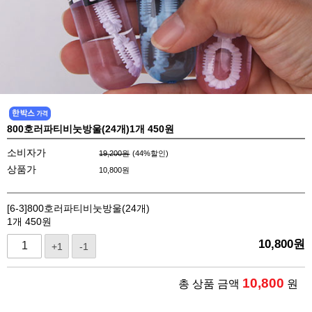
800호러파티비눗방울(24개)1개 450원
소비자가
19,200원
(
44
%할인)
상품가
10,800
원
[6-3]800호러파티비눗방울(24개)
1개 450원
10,800
원
+1
-1
10,800
총 상품 금액
원