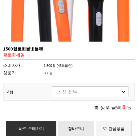
1500할로윈불빛볼펜
할로윈세일
소비자가
1,500원
(
43
%할인)
상품가
850원
A형
0
총 상품 금액
원
바로 구매하기
장바구니
관심상품