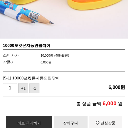
10000포켓몬자동연필깎이
소비자가
10,000원
(
40
%할인)
상품가
6,000
원
[5-1] 10000포켓몬자동연필깎이
6,000
원
+1
-1
6,000
총 상품 금액
원
바로 구매하기
장바구니
관심상품