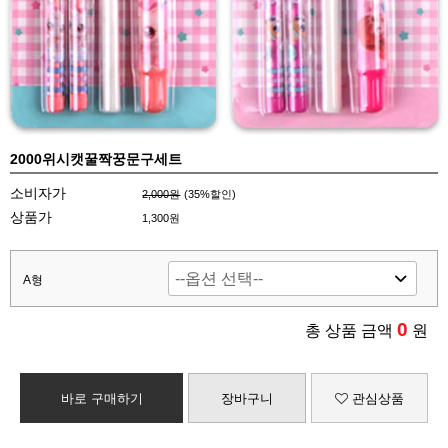
2000위시캣꿀짝꿍문구세트
소비자가
2,000원
(
35
%할인)
상품가
1,300원
A형
0
총 상품 금액
원
바로 구매하기
장바구니
관심상품