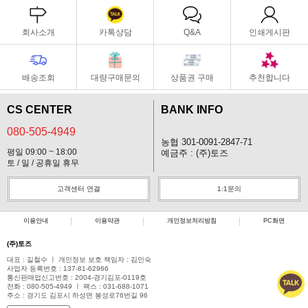
회사소개
카톡상담
Q&A
인쇄게시판
배송조회
대량구매문의
상품권 구매
추천합니다
CS CENTER
BANK INFO
080-505-4949
농협 301-0091-2847-71
평일 09:00 ~ 18:00
예금주 : (주)토즈
토 / 일 / 공휴일 휴무
고객센터 연결
1:1문의
이용안내
이용약관
개인정보처리방침
PC화면
(주)토즈
대표 : 길철수 ㅣ 개인정보 보호 책임자 : 김인숙
사업자 등록번호 : 137-81-62966
통신판매업신고번호 : 2004-경기김포-0119호
전화 : 080-505-4949 ㅣ 팩스 : 031-688-1071
주소 : 경기도 김포시 하성면 봉성로76번길 96