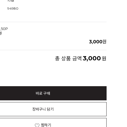
10원
94980
_50P
원
3,000
원
3,000
총 상품 금액
원
바로 구매
장바구니 담기
찜하기