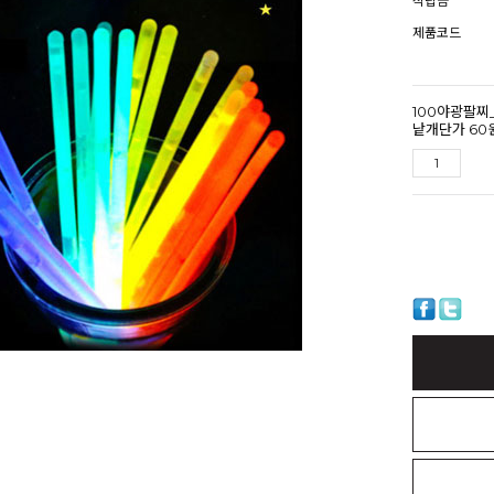
적립금
제품코드
100야광팔찌
낱개단가 60