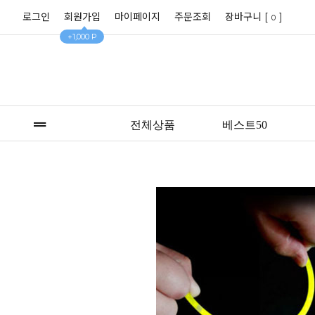
로그인
회원가입
마이페이지
주문조회
장바구니 [
]
0
+1,000 P
전체상품
베스트50