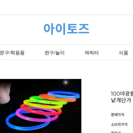
아이토즈
문구/학용품
완구/놀이
캐릭터
식품
100야광
낱개단가 
판매가격
소비자가격