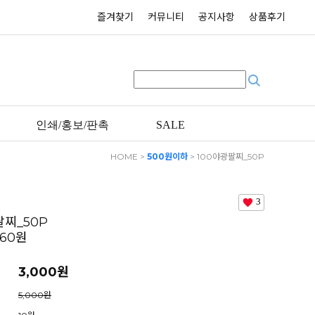
즐겨찾기
커뮤니티
공지사항
상품후기
인쇄/홍보/판촉
SALE
HOME
>
500원이하
> 100야광팔찌_50P
낱개단가 60원
3
팔찌_50P
60원
3,000
원
5,000원