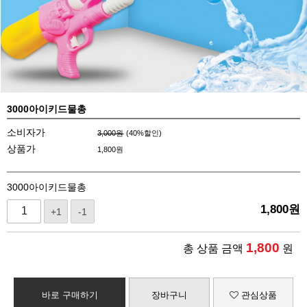
3000아이키드물총
소비자가
3,000원
(
40
%할인)
상품가
1,800
원
3000아이키드물총
1,800
원
+1
-1
1,800
총 상품 금액
원
바로 구매하기
장바구니
관심상품