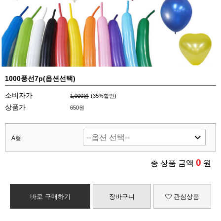
1000풍선7p(옵션선택)
소비자가
1,000원
(
35
%할인)
상품가
650원
A형
0
총 상품 금액
원
바로 구매하기
장바구니
관심상품