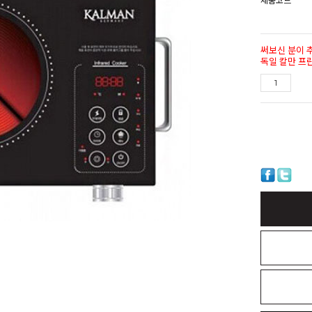
제품코드
써보신 분이 
독일 칼만 프란