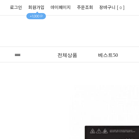
로그인
회원가입
마이페이지
주문조회
장바구니 [
]
0
+1,000 P
전체상품
베스트50