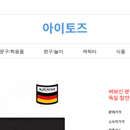
아이토즈
문구/학용품
완구/놀이
캐릭터
식품
써보신 분
독일 칼만
판매가격
소비자가격