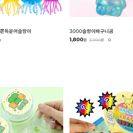
랑쫀득문어슬랑이
3000슬랑이바구니곰
1,800
3,000원
원