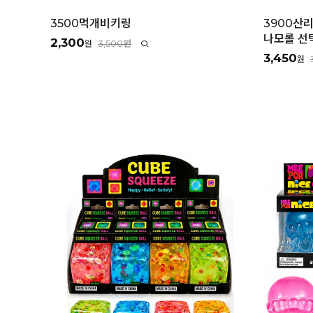
3500먹개비키링
3900산
나모롤 선택
2,300
3,500원
원
3,450
원