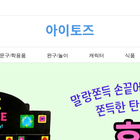
아이토즈
문구/학용품
완구/놀이
캐릭터
식품