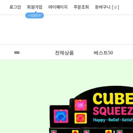
로그인
회원가입
마이페이지
주문조회
장바구니 [
]
0
+1,000 P
전체상품
베스트50