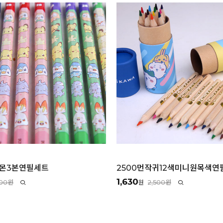
켓몬3본연필세트
2500먼작귀12색미니원목색연
1,630
000원
2,500원
원