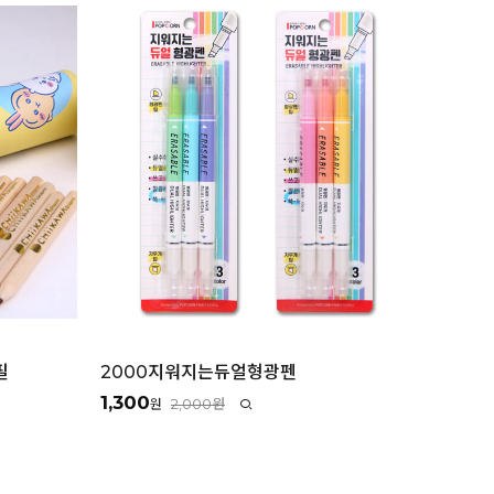
필
2000지워지는듀얼형광펜
1,300
2,000원
원