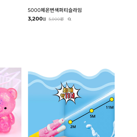
5000체온변색퍼티슬라임
3,200
5,000원
원