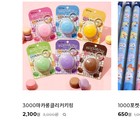
3000마카롱클리커키링
1000포
2,100
650
3,000원
1,
원
원