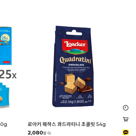
0g
로아커 웨하스 콰드라티니 초콜릿 54g
2,080
원