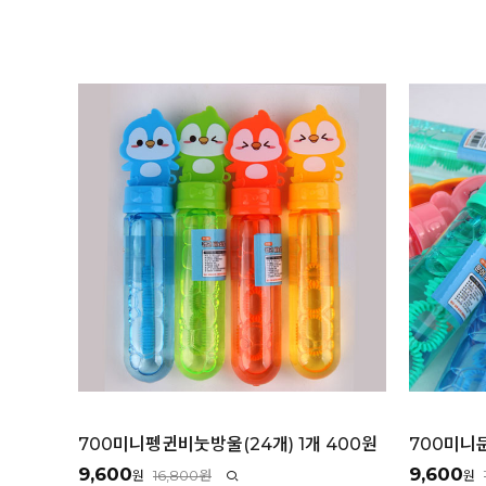
700미니펭귄비눗방울(24개) 1개 400원
700미니문
9,600
9,600
16,800원
원
원