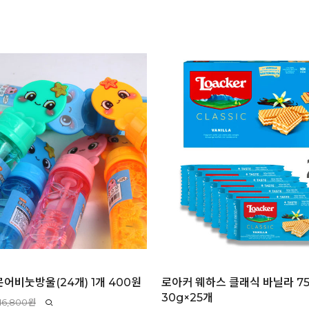
어비눗방울(24개) 1개 400원
로아커 웨하스 클래식 바닐라 75
30g×25개
16,800원