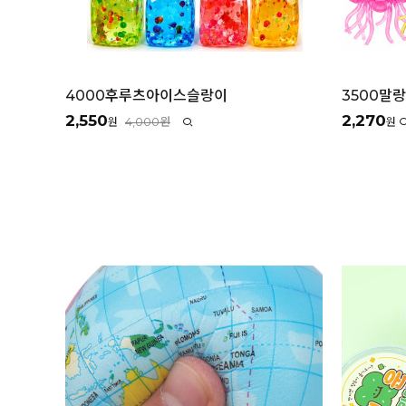
4000후루츠아이스슬랑이
3500말
2,550
2,270
4,000원
원
원