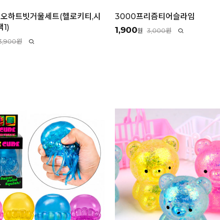
리오하트빗거울세트(헬로키티,시
3000프리즘티어슬라임
1)
1,900
3,000원
원
3,900원