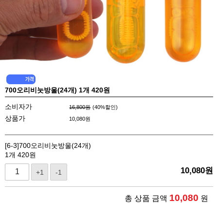
700오리비눗방울(24개) 1개 420원
소비자가
16,800원
(
40
%할인)
상품가
10,080
원
[6-3]700오리비눗방울(24개)
1개 420원
10,080
원
+1
-1
10,080
총 상품 금액
원